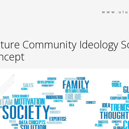
lture Community Ideology So
ncept