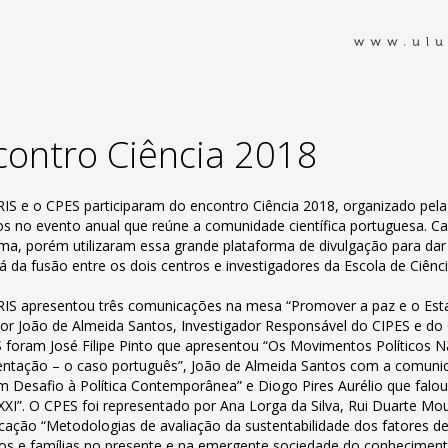
contro Ciência 2018
IS e o CPES participaram do encontro Ciência 2018, organizado pe
os no evento anual que reúne a comunidade científica portuguesa. Ca
a, porém utilizaram essa grande plataforma de divulgação para da
rá da fusão entre os dois centros e investigadores da Escola de Ci
IS apresentou três comunicações na mesa “Promover a paz e o Est
or João de Almeida Santos, Investigador Responsável do CIPES e do
 foram José Filipe Pinto que apresentou “Os Movimentos Políticos 
ntação – o caso português”, João de Almeida Santos com a comuni
m Desafio à Política Contemporânea” e Diogo Pires Aurélio que falo
XXI”. O CPES foi representado por Ana Lorga da Silva, Rui Duarte Mo
ação “Metodologias de avaliação da sustentabilidade dos fatores de
uos e famílias no presente e na emergente sociedade do conheciment