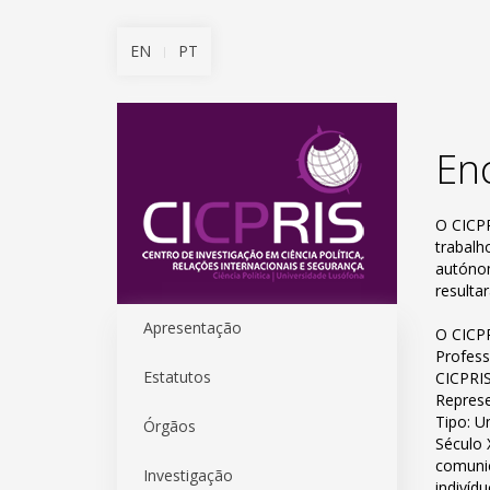
EN
PT
En
O CICPR
trabalh
autónom
resulta
Apresentação
O CICPR
Profess
Estatutos
CICPRIS
Represe
Tipo: U
Órgãos
Século 
comunic
Investigação
indivíd