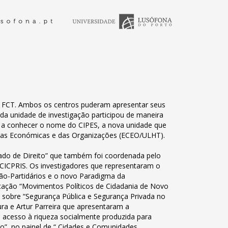
la FCT. Ambos os centros puderam apresentar seus
da unidade de investigação participou de maneira
r a conhecer o nome do CIPES, a nova unidade que
ências Económicas e das Organizações (ECEO/ULHT).
ado de Direito” que também foi coordenada pelo
 CICPRIS. Os investigadores que representaram o
Não-Partidários e o novo Paradigma da
cação “Movimentos Políticos de Cidadania de Novo
u sobre “Segurança Pública e Segurança Privada no
ura e Artur Parreira que apresentaram a
 acesso à riqueza socialmente produzida para
o”, no painel de “ Cidades e Comunidades